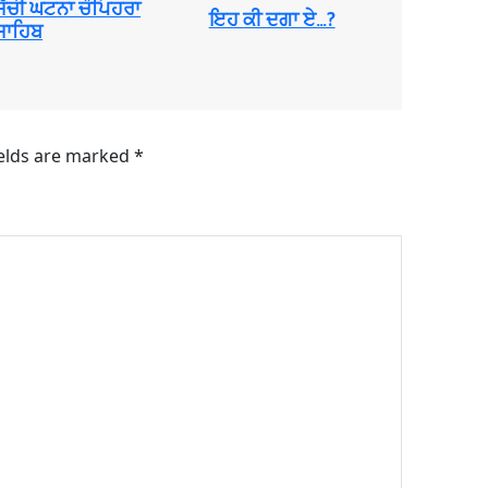
ਸੱਚੀ ਘਟਨਾ ਚੌਪਿਹਰਾ
ਇਹ ਕੀ ਦਗਾ ਏ…?
ਸਾਹਿਬ
ields are marked
*