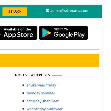
admin@sikhnama.com
MOST VIEWED POSTS
shukarvaar friday
monday somvaar
saturday shanivaar
wednesday budhvaar