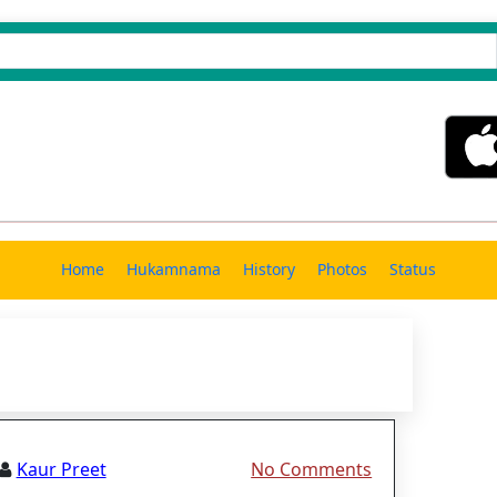
Home
Hukamnama
History
Photos
Status
Kaur Preet
No Comments