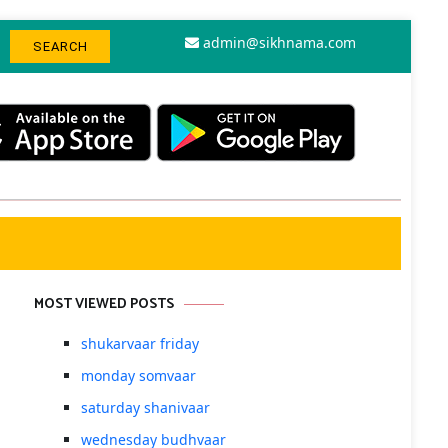
admin@sikhnama.com
MOST VIEWED POSTS
shukarvaar friday
monday somvaar
saturday shanivaar
wednesday budhvaar