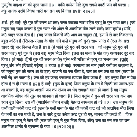
गुरमुखि पाइआ ता की पूरन घाला ॥३॥ कलि कलेस मिटे दुख सगले काटी जम की फासा ॥
कहु नानक प्रभि किरपा धारी मन तन भए बिगासा ॥४॥१२॥२३॥
अर्थ: (हे भाई! पूरे गुरु की सरन आ कर) सरब व्यापक नाश रहित प्रभू के गुण गाया कर। (जो
मनुष्य यह उदम करता है गुरु उस* *के अंदर से आतमिक मौत लाने वाले) काम क्रोध (आदि
का) जहर जला देता है। (यह जगत विकारों की) आग का समुंदर (है, इस में से पार निकलना)
बहुत कठिन है (सिफत-सलाह के गीत गाने वाले मनुष्य को गुरु) साध संगत में (रख के, इस
सागर से) पार निकल देता है ॥१॥ (हे भाई! पूरे गुरु की सरन पड़। जो मनुष्य पूरे गुरु की
सरन पड़ा) पूरे गुरु ने (उस का) भ्रम मिटा दिया, (उस का माया के मोह का) अन्धकार दूर कर
दिया। (हे भाई! तूँ भी गुरु की सरन आ के) प्रेम-भरी भक्ति से प्रभू का भजन कर, (तुझे)
प्रभू अंग-संग (दिखाई पड़ेगा) ॥ रहाउ ॥ हे भाई! परमात्मा का नाम (सारे रसों का खज़ाना है,
जो मनुष्य गुरु की सरन आ के इस) खजाने का रस पीता है, उस का मन उस का तन (माया के
रसों से) भर जाता है। उस को हर जगह परमात्मा व्यापक दिख जाता है। वह मनुष्य फिर न पैदा
होता है न ही मरता है ॥२॥ हे भाई! (गुरू के द्वारा) जिस मनुष्य के मन में सिृष्टी का पालन-हार
आ वसता है, वह मनुष्य असली जप तप संजम का भेद समझने वाला हो जाता है वह मनुष्य
आतमिक जीवन की सूझ का ज्ञानवान हो जाता है। जिस मनुष्य ने गुरू की सरन पड़ कर नाम
रतन ढूंढ लिया, उस की (आतमिक जीवन वाली) मेहनत कामयाब हो गई ॥३॥ उस मनुष्य की
जमों वाली फांसी कट गई (उस के गलों माया के मोह की फांसी कट गई जो आतमिक मौत लिया
के जमों का वस पाती है, उस के सारे दुःख क्लेश कष्ट दूर हो गए, नानक जी कहते हैं – जिस
मनुष्य पर प्रभू ने मेहर की (उस को प्रभू ने गुरू मिला दिया, और) उस का मन उस का तन
आतमिक आनंद से प्रसन्न हो गया ॥४॥१२॥२३॥