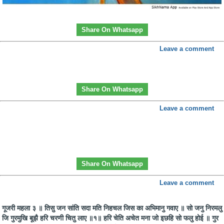
Share On Whatsapp
Leave a comment
Share On Whatsapp
Leave a comment
Share On Whatsapp
Leave a comment
गूजरी महला ३ ॥ तिसु जन सांति सदा मति निहचल जिस का अभिमानु गवाए ॥ सो जनु निरमलु
जि गुरमुखि बूझै हरि चरणी चितु लाए ॥१॥ हरि चेति अचेत मना जो इछहि सो फलु होई ॥ गुर