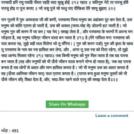
परसादी हरि रसु पावहि पीवत रहहि सदा सुखु होई ॥१॥ रहाउ ॥ सतिगुरु भेटे ता पारसु होवै
पारसु होइ त पूज कराए ॥ जो उसु पूजे सो फलु पाए दीखिआ देवै साचु बुझाए ॥२॥
राग गूजरी में गुरु अमरदास जी की बाणी, परमात्मा जिस मनुष्य का अहंकार दूर कर देता है, उस
मनुष्य को शांति प्राप्त हो जाती है, उस की अकल (माया-मोह से) डोलनी हट जाती है। जो
मनुष्य गुरु की शरण में जा कर ( यह भेद ) समझ लेता है , और परमात्मा के चरणों में अपना मन
जोड़ता है, वह मनुष्य पवित्र जीवन वाला बन जाता है ॥੧॥ हे (मेरे गाफिल मन! परमात्मा को
याद करता रह, तुझे वही फल मिलेगा जो तू माँगेगा। ( गुरु की शरण पडो) गुरु की कृपा के साथ
तू परमात्मा के नाम का रस हासिल कर लेगा, और , अगर तू उस रस को पिता रहेगा, तो तुझे
सदा आनंद मिलता रहेगा ॥੧॥ रहाउ॥ जब किसी मनुष्य को गुरु मिल जाता है तब वह पारस
बन जाता है (वह और मनुष्यों को भी ऊँचे जीवन वाला बनाने योग्य हो जाता है), जब वह पारस
बनता है तब लोगों से आदर और मान हासिल करता है। जो भी मनुष्य उस का आदर करता है
वह (ऊँचा आत्मिक जीवन रूप) फल प्राप्त करता है। (पारस बना हुआ मनुष्य दूसरों को भी
ऊँचे जीवन की) शिक्षा देता है, और, सदा-थिर रहने वाले प्रभु की समझ देता है॥२॥
Share On Whatsapp
Leave a comment
ਅੰਗ : 491