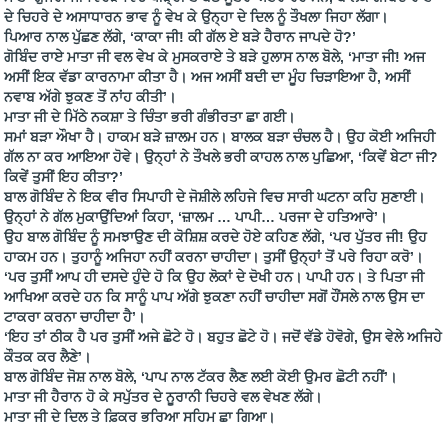
ਦੇ ਚਿਹਰੇ ਦੇ ਅਸਾਧਾਰਨ ਭਾਵ ਨੂੰ ਵੇਖ ਕੇ ਉਨ੍ਹਾ ਦੇ ਦਿਲ ਨੂੰ ਤੌਖਲਾ ਜਿਹਾ ਲੱਗਾ।
ਪਿਆਰ ਨਾਲ ਪੁੱਛਣ ਲੱਗੇ, ‘ਕਾਕਾ ਜੀ! ਕੀ ਗੱਲ ਏ ਬੜੇ ਹੈਰਾਨ ਜਾਪਦੇ ਹੋ?’
ਗੋਬਿੰਦ ਰਾਏ ਮਾਤਾ ਜੀ ਵਲ ਵੇਖ ਕੇ ਮੁਸਕਰਾਏ ਤੇ ਬੜੇ ਹੁਲਾਸ ਨਾਲ ਬੋਲੇ, ‘ਮਾਤਾ ਜੀ! ਅਜ
ਅਸੀਂ ਇਕ ਵੱਡਾ ਕਾਰਨਾਮਾ ਕੀਤਾ ਹੈ। ਅਜ ਅਸੀਂ ਬਦੀ ਦਾ ਮੂੰਹ ਚਿੜਾਇਆ ਹੈ, ਅਸੀਂ
ਨਵਾਬ ਅੱਗੇ ਝੁਕਣ ਤੋਂ ਨਾਂਹ ਕੀਤੀ’।
ਮਾਤਾ ਜੀ ਦੇ ਮਿੱਠੇ ਨਕਸ਼ਾ ਤੇ ਚਿੰਤਾ ਭਰੀ ਗੰਭੀਰਤਾ ਛਾ ਗਈ।
ਸਮਾਂ ਬੜਾ ਔਖਾ ਹੈ। ਹਾਕਮ ਬੜੇ ਜ਼ਾਲਮ ਹਨ। ਬਾਲਕ ਬੜਾ ਚੰਚਲ ਹੈ। ਉਹ ਕੋਈ ਅਜਿਹੀ
ਗੱਲ ਨਾ ਕਰ ਆਇਆ ਹੋਵੇ। ਉਨ੍ਹਾਂ ਨੇ ਤੌਖਲੇ ਭਰੀ ਕਾਹਲ ਨਾਲ ਪੁਛਿਆ, ‘ਕਿਵੇਂ ਬੇਟਾ ਜੀ?
ਕਿਵੇਂ ਤੁਸੀਂ ਇਹ ਕੀਤਾ?’
ਬਾਲ ਗੋਬਿੰਦ ਨੇ ਇਕ ਵੀਰ ਸਿਪਾਹੀ ਦੇ ਜੋਸ਼ੀਲੇ ਲਹਿਜੇ ਵਿਚ ਸਾਰੀ ਘਟਨਾ ਕਹਿ ਸੁਣਾਈ।
ਉਨ੍ਹਾਂ ਨੇ ਗੱਲ ਮੁਕਾਉਂਦਿਆਂ ਕਿਹਾ, ‘ਜ਼ਾਲਮ … ਪਾਪੀ… ਪਰਜਾ ਦੇ ਹਤਿਆਰੇ’।
ਉਹ ਬਾਲ ਗੋਬਿੰਦ ਨੂੰ ਸਮਝਾਉਣ ਦੀ ਕੋਸ਼ਿਸ਼ ਕਰਦੇ ਹੋਏ ਕਹਿਣ ਲੱਗੇ, ‘ਪਰ ਪੁੱਤਰ ਜੀ! ਉਹ
ਹਾਕਮ ਹਨ। ਤੁਹਾਨੂੰ ਅਜਿਹਾ ਨਹੀਂ ਕਰਨਾ ਚਾਹੀਦਾ। ਤੁਸੀਂ ਉਨ੍ਹਾਂ ਤੋਂ ਪਰੇ ਰਿਹਾ ਕਰੋ’।
‘ਪਰ ਤੁਸੀਂ ਆਪ ਹੀ ਦਸਦੇ ਹੁੰਦੇ ਹੋ ਕਿ ਉਹ ਲੋਕਾਂ ਦੇ ਦੋਖੀ ਹਨ। ਪਾਪੀ ਹਨ। ਤੇ ਪਿਤਾ ਜੀ
ਆਖਿਆ ਕਰਦੇ ਹਨ ਕਿ ਸਾਨੂੰ ਪਾਪ ਅੱਗੇ ਝੁਕਣਾ ਨਹੀਂ ਚਾਹੀਦਾ ਸਗੋਂ ਹੌਂਸਲੇ ਨਾਲ ਉਸ ਦਾ
ਟਾਕਰਾ ਕਰਨਾ ਚਾਹੀਦਾ ਹੈ’।
‘ਇਹ ਤਾਂ ਠੀਕ ਹੈ ਪਰ ਤੁਸੀਂ ਅਜੇ ਛੋਟੇ ਹੋ। ਬਹੁਤ ਛੋਟੇ ਹੋ। ਜਦੋਂ ਵੱਡੇ ਹੋਵੋਗੇ, ਉਸ ਵੇਲੇ ਅਜਿਹੇ
ਕੌਤਕ ਕਰ ਲੈਣੇ’।
ਬਾਲ ਗੋਬਿੰਦ ਜੋਸ਼ ਨਾਲ ਬੋਲੇ, ‘ਪਾਪ ਨਾਲ ਟੱਕਰ ਲੈਣ ਲਈ ਕੋਈ ਉਮਰ ਛੋਟੀ ਨਹੀਂ’।
ਮਾਤਾ ਜੀ ਹੈਰਾਨ ਹੋ ਕੇ ਸਪੁੱਤਰ ਦੇ ਨੂਰਾਨੀ ਚਿਹਰੇ ਵਲ ਵੇਖਣ ਲੱਗੇ।
ਮਾਤਾ ਜੀ ਦੇ ਦਿਲ ਤੇ ਫ਼ਿਕਰ ਭਰਿਆ ਸਹਿਮ ਛਾ ਗਿਆ।