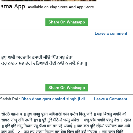
Share On Whatsapp
Leave a comment
ਤੁਧੁ ਆਗੈ ਅਰਦਾਸਿ ਹਮਾਰੀ ਜੀਉ ਪਿੰਡ ਸਬੁ ਤੇਰਾ
ਕਹੁ ਨਾਨਕ ਸਭ ਤੇਰੀ ਵਡਿਆਈ ਕੋਈ ਨਾਉ ਨ ਜਾਣੈ ਮੇਰਾ ||
Share On Whatsapp
Satish Pal :
Dhan dhan guru govind singh ji di
Leave a Comment
सोरठि महला ५ ॥ गुण गावहु पूरन अबिनासी काम क्रोध बिखु जारे ॥ महा बिखमु अगनि को
सागरु साधू संगि उधारे ॥१॥ पूरै गुरि मेटिओ भरमु अंधेरा ॥ भजु प्रेम भगति प्रभु नेरा ॥ रहाउ
॥ हरि हरि नामु निधान रसु पीआ मन तन रहे अघाई ॥ जत कत पूरि रहिओ परमेसरु कत आवै
कत जाई ॥२॥ जप तप संजम गिआन तत बेता जिसु मनि वसै गोपाला ॥ नामु रतनु जिनि