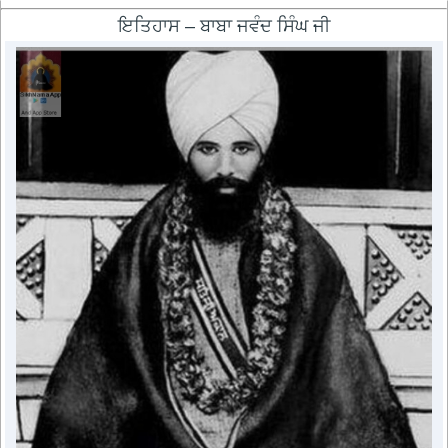
ਇਤਿਹਾਸ – ਬਾਬਾ ਜਵੰਦ ਸਿੰਘ ਜੀ