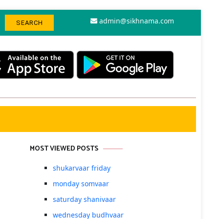
admin@sikhnama.com
MOST VIEWED POSTS
shukarvaar friday
monday somvaar
saturday shanivaar
wednesday budhvaar