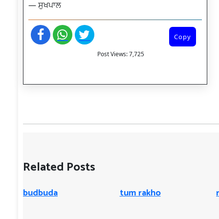
— ਸੁਖਪਾਲ
Copy
Post Views:
7,725
Related Posts
budbuda
tum rakho