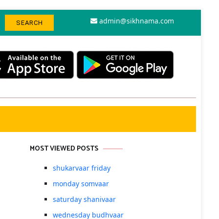
admin@sikhnama.com
MOST VIEWED POSTS
shukarvaar friday
monday somvaar
saturday shanivaar
wednesday budhvaar