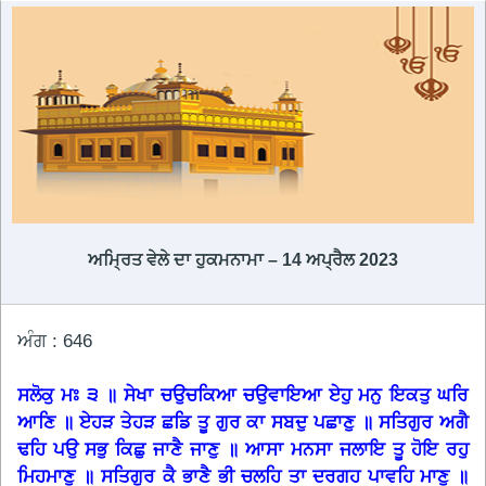
ਅਮ੍ਰਿਤ ਵੇਲੇ ਦਾ ਹੁਕਮਨਾਮਾ – 14 ਅਪ੍ਰੈਲ 2023
ਅੰਗ : 646
ਸਲੋਕੁ ਮਃ ੩ ॥ ਸੇਖਾ ਚਉਚਕਿਆ ਚਉਵਾਇਆ ਏਹੁ ਮਨੁ ਇਕਤੁ ਘਰਿ
ਆਣਿ ॥ ਏਹੜ ਤੇਹੜ ਛਡਿ ਤੂ ਗੁਰ ਕਾ ਸਬਦੁ ਪਛਾਣੁ ॥ ਸਤਿਗੁਰ ਅਗੈ
ਢਹਿ ਪਉ ਸਭੁ ਕਿਛੁ ਜਾਣੈ ਜਾਣੁ ॥ ਆਸਾ ਮਨਸਾ ਜਲਾਇ ਤੂ ਹੋਇ ਰਹੁ
ਮਿਹਮਾਣੁ ॥ ਸਤਿਗੁਰ ਕੈ ਭਾਣੈ ਭੀ ਚਲਹਿ ਤਾ ਦਰਗਹ ਪਾਵਹਿ ਮਾਣੁ ॥