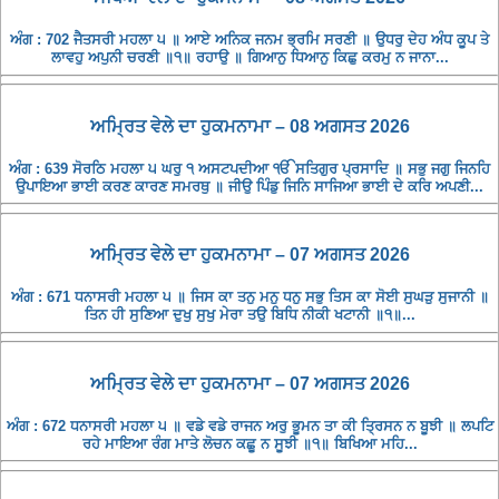
ਅੰਗ : 702 ਜੈਤਸਰੀ ਮਹਲਾ ੫ ॥ ਆਏ ਅਨਿਕ ਜਨਮ ਭ੍ਰਮਿ ਸਰਣੀ ॥ ਉਧਰੁ ਦੇਹ ਅੰਧ ਕੂਪ ਤੇ
ਲਾਵਹੁ ਅਪੁਨੀ ਚਰਣੀ ॥੧॥ ਰਹਾਉ ॥ ਗਿਆਨੁ ਧਿਆਨੁ ਕਿਛੁ ਕਰਮੁ ਨ ਜਾਨਾ...
ਅਮ੍ਰਿਤ ਵੇਲੇ ਦਾ ਹੁਕਮਨਾਮਾ – 08 ਅਗਸਤ 2026
ਅੰਗ : 639 ਸੋਰਠਿ ਮਹਲਾ ੫ ਘਰੁ ੧ ਅਸਟਪਦੀਆ ੴ ਸਤਿਗੁਰ ਪ੍ਰਸਾਦਿ ॥ ਸਭੁ ਜਗੁ ਜਿਨਹਿ
ਉਪਾਇਆ ਭਾਈ ਕਰਣ ਕਾਰਣ ਸਮਰਥੁ ॥ ਜੀਉ ਪਿੰਡੁ ਜਿਨਿ ਸਾਜਿਆ ਭਾਈ ਦੇ ਕਰਿ ਅਪਣੀ...
ਅਮ੍ਰਿਤ ਵੇਲੇ ਦਾ ਹੁਕਮਨਾਮਾ – 07 ਅਗਸਤ 2026
ਅੰਗ : 671 ਧਨਾਸਰੀ ਮਹਲਾ ੫ ॥ ਜਿਸ ਕਾ ਤਨੁ ਮਨੁ ਧਨੁ ਸਭੁ ਤਿਸ ਕਾ ਸੋਈ ਸੁਘੜੁ ਸੁਜਾਨੀ ॥
ਤਿਨ ਹੀ ਸੁਣਿਆ ਦੁਖੁ ਸੁਖੁ ਮੇਰਾ ਤਉ ਬਿਧਿ ਨੀਕੀ ਖਟਾਨੀ ॥੧॥...
ਅਮ੍ਰਿਤ ਵੇਲੇ ਦਾ ਹੁਕਮਨਾਮਾ – 07 ਅਗਸਤ 2026
ਅੰਗ : 672 ਧਨਾਸਰੀ ਮਹਲਾ ੫ ॥ ਵਡੇ ਵਡੇ ਰਾਜਨ ਅਰੁ ਭੂਮਨ ਤਾ ਕੀ ਤ੍ਰਿਸਨ ਨ ਬੂਝੀ ॥ ਲਪਟਿ
ਰਹੇ ਮਾਇਆ ਰੰਗ ਮਾਤੇ ਲੋਚਨ ਕਛੂ ਨ ਸੂਝੀ ॥੧॥ ਬਿਖਿਆ ਮਹਿ...