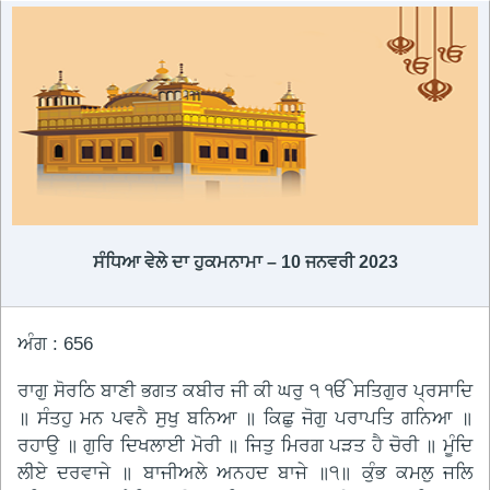
ਸੰਧਿਆ ਵੇਲੇ ਦਾ ਹੁਕਮਨਾਮਾ – 10 ਜਨਵਰੀ 2023
ਅੰਗ : 656
ਰਾਗੁ ਸੋਰਠਿ ਬਾਣੀ ਭਗਤ ਕਬੀਰ ਜੀ ਕੀ ਘਰੁ ੧ ੴ ਸਤਿਗੁਰ ਪ੍ਰਸਾਦਿ
॥ ਸੰਤਹੁ ਮਨ ਪਵਨੈ ਸੁਖੁ ਬਨਿਆ ॥ ਕਿਛੁ ਜੋਗੁ ਪਰਾਪਤਿ ਗਨਿਆ ॥
ਰਹਾਉ ॥ ਗੁਰਿ ਦਿਖਲਾਈ ਮੋਰੀ ॥ ਜਿਤੁ ਮਿਰਗ ਪੜਤ ਹੈ ਚੋਰੀ ॥ ਮੂੰਦਿ
ਲੀਏ ਦਰਵਾਜੇ ॥ ਬਾਜੀਅਲੇ ਅਨਹਦ ਬਾਜੇ ॥੧॥ ਕੁੰਭ ਕਮਲੁ ਜਲਿ