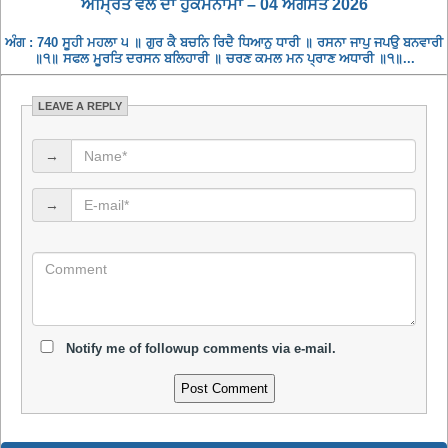
ਅਮ੍ਰਿਤ ਵੇਲੇ ਦਾ ਹੁਕਮਨਾਮਾ – 04 ਅਗਸਤ 2026
ਅੰਗ : 740 ਸੂਹੀ ਮਹਲਾ ੫ ॥ ਗੁਰ ਕੈ ਬਚਨਿ ਰਿਦੈ ਧਿਆਨੁ ਧਾਰੀ ॥ ਰਸਨਾ ਜਾਪੁ ਜਪਉ ਬਨਵਾਰੀ
॥੧॥ ਸਫਲ ਮੂਰਤਿ ਦਰਸਨ ਬਲਿਹਾਰੀ ॥ ਚਰਣ ਕਮਲ ਮਨ ਪ੍ਰਾਣ ਅਧਾਰੀ ॥੧॥...
LEAVE A REPLY
→
→
Notify me of followup comments via e-mail.