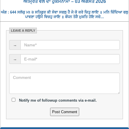
ਅਮ੍ਰਿਤ ਵੇਲੇ ਦਾ ਹੁਕਮਨਾਮਾ – 03 ਅਗਸਤ 2026
ਅੰਗ : 644 ਸਲੋਕੁ ਮਃ ੩ ਸਤਿਗੁਰ ਕੀ ਸੇਵਾ ਸਫਲੁ ਹੈ ਜੇ ਕੋ ਕਰੇ ਚਿਤੁ ਲਾਇ ॥ ਮਨਿ ਚਿੰਦਿਆ ਫਲੁ
ਪਾਵਣਾ ਹਉਮੈ ਵਿਚਹੁ ਜਾਇ ॥ ਬੰਧਨ ਤੋੜੈ ਮੁਕਤਿ ਹੋਇ ਸਚੇ...
LEAVE A REPLY
→
→
Notify me of followup comments via e-mail.