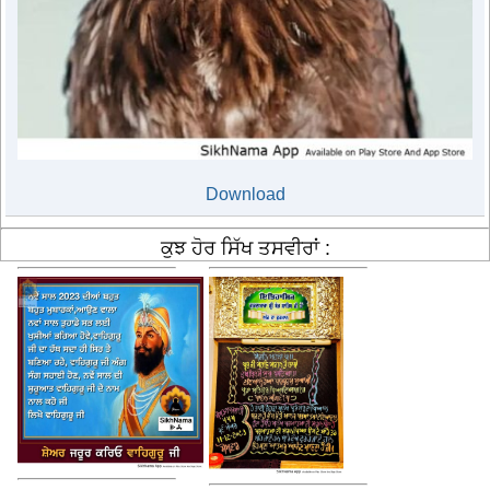
Download
ਕੁਝ ਹੋਰ ਸਿੱਖ ਤਸਵੀਰਾਂ :