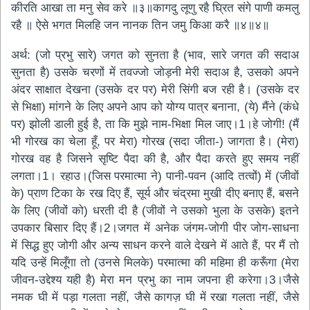
कीरति आखा ता मनु सेव करे ॥३॥कागदु लूणु रहै घ्रित संगे पाणी कमलु
रहै ॥ ऐसे भगत मिलहि जन नानक तिन जमु किआ करै ॥४॥४॥
अर्थ: (जो प्रभु सारे) जगत को सुनता है (भाव, सारे जगत की सदाअ
सुनता है) उसके चरणों में तवज्जो जोड़नी मेरी सदाअ है, उसको अपने
अंदर साक्षात देखना (उसके दर पर) मेरी सिंगी बज रही है। (उसके दर
से भिक्षा) मांगने के लिए अपने आप को योग्य पात्र बनाना, (ये) मैंने (कंधे
पर) झोली डाली हुई है, ता कि मुझे नाम-भिक्षा मिल जाए।1।हे जोगी! (मैं
भी गोरख का चेला हूँ, पर मेरा) गोरख (सदा जीता-) जागता है। (मेरा)
गोरख वह है जिसने सृष्टि पैदा की है, और पैदा करते हुए समय नहीं
लगता।1। रहाउ।(जिस परमात्मा ने) पानी-पवन (आदि तत्वों) में (जीवों
के) प्राण टिका के रख दिए हैं, सूर्य और चंद्रमा मुखी दीए बनाए हैं, बसने
के लिए (जीवों को) धरती दी है (जीवों ने उसको भुला के उसके) इतने
उपकार बिसार दिए हैं।2।जगत में अनेक जंगम-जोगी पीर जोग-साधना
में सिद्ध हुए जोगी और अन्य साधन करने वाले देखने में आते हैं, पर मैं तो
यदि उन्हें मिलूँगा तो (उनसे मिलके) परमात्मा की महिमा ही करूँगा (मेरा
जीवन-उद्देश्य यही है) मेरा मन प्रभु का नाम जपना ही करेगा।3।जैसे
नमक घी में पड़ा गलता नहीं, जैसे कागज़ घी में रखा गलता नहीं, जैसे