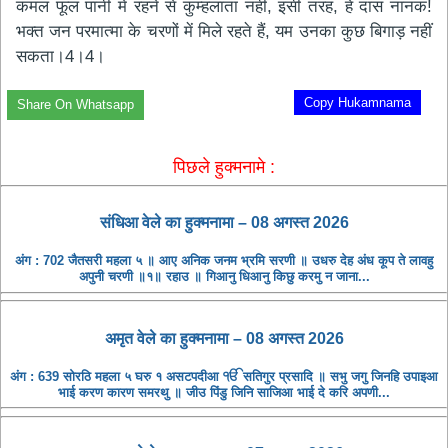
कमल फूल पानी में रहने से कुम्हलाता नहीं, इसी तरह, हे दास नानक!
भक्त जन परमात्मा के चरणों में मिले रहते हैं, यम उनका कुछ बिगाड़ नहीं
सकता।4।4।
Copy Hukamnama
Share On Whatsapp
पिछले हुक्मनामे :
संधिआ ​​वेले का हुक्मनामा – 08 अगस्त 2026
अंग : 702 जैतसरी महला ५ ॥ आए अनिक जनम भ्रमि सरणी ॥ उधरु देह अंध कूप ते लावहु
अपुनी चरणी ॥१॥ रहाउ ॥ गिआनु धिआनु किछु करमु न जाना...
अमृत ​​वेले का हुक्मनामा – 08 अगस्त 2026
अंग : 639 सोरठि महला ५ घरु १ असटपदीआ ੴ सतिगुर प्रसादि ॥ सभु जगु जिनहि उपाइआ
भाई करण कारण समरथु ॥ जीउ पिंडु जिनि साजिआ भाई दे करि अपणी...