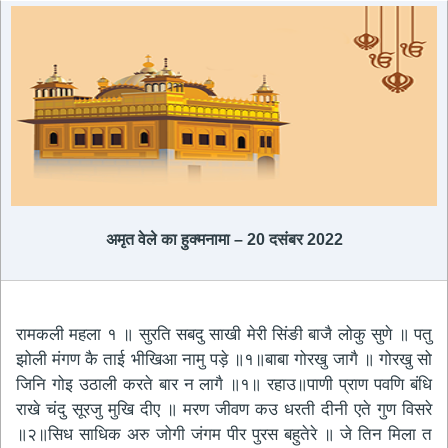
अमृत ​​वेले का हुक्मनामा – 20 दसंबर 2022
रामकली महला १ ॥ सुरति सबदु साखी मेरी सिंङी बाजै लोकु सुणे ॥ पतु
झोली मंगण कै ताई भीखिआ नामु पड़े ॥१॥बाबा गोरखु जागै ॥ गोरखु सो
जिनि गोइ उठाली करते बार न लागै ॥१॥ रहाउ॥पाणी प्राण पवणि बंधि
राखे चंदु सूरजु मुखि दीए ॥ मरण जीवण कउ धरती दीनी एते गुण विसरे
॥२॥सिध साधिक अरु जोगी जंगम पीर पुरस बहुतेरे ॥ जे तिन मिला त