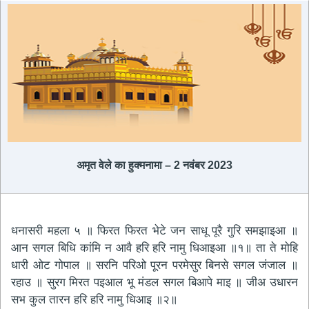
अमृत ​​वेले का हुक्मनामा – 2 नवंबर 2023
धनासरी महला ५ ॥ फिरत फिरत भेटे जन साधू पूरै गुरि समझाइआ ॥
आन सगल बिधि कांमि न आवै हरि हरि नामु धिआइआ ॥१॥ ता ते मोहि
धारी ओट गोपाल ॥ सरनि परिओ पूरन परमेसुर बिनसे सगल जंजाल ॥
रहाउ ॥ सुरग मिरत पइआल भू मंडल सगल बिआपे माइ ॥ जीअ उधारन
सभ कुल तारन हरि हरि नामु धिआइ ॥२॥