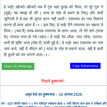
हे भाई! खोजते खोजते जब मैं गुरु महां पुरख को मिला, तो पूरे गुरु ने
(मुझे) यह समझ दी की ( माया के मोह से बचने के लिए) और सारी
जुग्तियों में से एक भी जुगत कान नहीं आती। परमात्मा का नाम सिमरन
करना ही काम आता है।१। इस लिए, हे भाई! मैंने परमात्मा का सहारा ले
लिया। (जब मैं) सरब-व्यापक परमात्मा के सरन आया, तो मेरे सारे (माया
के) जंजाल नास हो गये।रहाउ। हे भाई! देव लोक, मात लोक, पाताल-
सारी ही सृष्टि माया (मोह में) फसी हुई है। हे भाई! सदा परमात्मा का नाम
जपा करो, यही है जीवन को ( माया के मोह से बचाने वाला, यही है सारी
ही कुलों को पार लगाने वाला।२।
Copy Hukamnama
Share On Whatsapp
पिछले हुक्मनामे :
अमृत ​​वेले का हुक्मनामा – 10 अगस्त 2026
अंग : 620 सोरठि महला ५ ॥ मेरा सतिगुरु रखवाला होआ ॥ धारि क्रिपा प्रभ हाथ दे राखिआ हरि