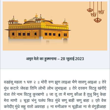
अमृत ​​वेले का हुक्मनामा – 28 जुलाई 2023
वडहंसु महला १ घरु २ ॥ मोरी रुण झुण लाइआ भैणे सावणु आइआ ॥ तेरे
मुंध कटारे जेवडा तिनि लोभी लोभ लुभाइआ ॥ तेरे दरसन विटहु खंनीऐ
वंञा तेरे नाम विटहु कुरबाणो ॥ जा तू ता मै माणु कीआ है तुधु बिनु केहा
मेरा माणो ॥ चूड़ा भंनु पलंघ सिउ मुंधे सणु बाही सणु बाहा ॥ एते वेस
करेदीए मुंधे सहु रातो अवराहा ॥ ना मनीआरु न चूड़ीआ ना से वंगुड़ीआहा