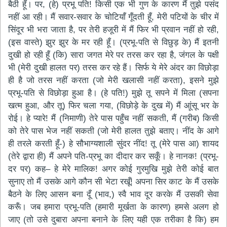
बैठी हूँ। पर, (हे) प्रभू पति! किसी एक भी गुण के कारण मैं तुझे पसंद
नहीं आ रही। मैं सवार-सवार के चोटियाँ गूँदती हूँ, मेरी पटियों के चीर में
सिंदूर भी भरा जाता है, पर तेरी हजूरी में मैं फिर भी प्रवान नहीं हो रही,
(इस वास्ते) झुर झुर के मर रही हूँ। (प्रभू-पति से विछुड़ के) मैं इतनी
दुखी हो रही हूँ (कि) सारा जगत मेरे पर तरस कर रहा है, जंगल के पक्षी
भी (मेरी दुखी हालत पर) तरस कर रहे हैं। सिर्फ ये मेरे अंदर का विछोड़ा
ही है जो तरस नहीं करता (जो मेरी खलासी नहीं करता), इसने मुझे
प्रभू-पति से विछोड़ा हुआ है। (हे पति!) मुझे तू सपने में मिला (सपना
खत्म हुआ, और तू) फिर चला गया, (विछोड़े के दुख में) मैं आूंसू भर के
रोई। हे प्यारे! मैं (निमाणी) तेरे पास पहुँच नहीं सकती, मैं (गरीब) किसी
को तेरे पास भेज नहीं सकती (जो मेरी हालत तुझे बताए। नींद के आगे
ही तरले करती हूँ-) हे सौभाग्यशाली सुंदर नींद! तू (मेरे पास आ) शायद
(तेरे द्वारा ही) मैं अपने पति-प्रभू का दीदार कर सकूँ। हे नानक! (प्रभू-
दर पर) कह– हे मेरे मालिक! अगर कोई गुरमुखि मुझे तेरी कोई बात
सुनाए तो मैं उसके आगे कौन सी भेटा रखूँ! अपना सिर काट के मैं उसके
बैठने के लिए आसन बना दूँ (भाव,) स्वै भाव दूर करके मैं उसकी सेवा
करूँ। जब हमारा प्रभू-पति (हमारी मूर्खता के कारण) हमसे अलग हो
जाए (तो उसे दुबारा अपना बनाने के लिए यही एक तरीका है कि) हम