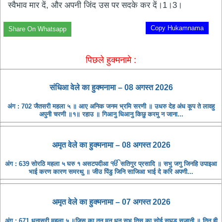
स्वैभाव मार दें, और अपनी जिंद उस पर सदके कर दें।1।3।
Copy Hukamnama
Share On Whatsapp
पिछले हुक्मनामे :
संधिआ ​​वेले का हुक्मनामा – 08 अगस्त 2026
अंग : 702 जैतसरी महला ५ ॥ आए अनिक जनम भ्रमि सरणी ॥ उधरु देह अंध कूप ते लावहु
अपुनी चरणी ॥१॥ रहाउ ॥ गिआनु धिआनु किछु करमु न जाना...
अमृत ​​वेले का हुक्मनामा – 08 अगस्त 2026
अंग : 639 सोरठि महला ५ घरु १ असटपदीआ ੴ सतिगुर प्रसादि ॥ सभु जगु जिनहि उपाइआ
भाई करण कारण समरथु ॥ जीउ पिंडु जिनि साजिआ भाई दे करि अपणी...
अमृत ​​वेले का हुक्मनामा – 07 अगस्त 2026
अंग : 671 धनासरी महला ५ ॥जिस का तनु मनु धनु सभु तिस का सोई सुघड़ु सुजानी ॥ तिन ही