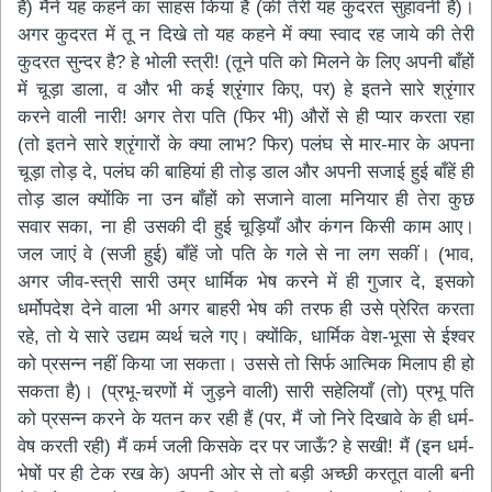
है) मैंने यह कहने का साहस किया है (की तेरी यह कुदरत सुहावनी है)।
अगर कुदरत में तू न दिखे तो यह कहने में क्या स्वाद रह जाये की तेरी
कुदरत सुन्दर है? हे भोली स्त्री! (तूने पति को मिलने के लिए अपनी बाँहों
में चूड़ा डाला, व और भी कई श्रृंगार किए, पर) हे इतने सारे श्रृंगार
करने वाली नारी! अगर तेरा पति (फिर भी) औरों से ही प्यार करता रहा
(तो इतने सारे श्रृंगारों के क्या लाभ? फिर) पलंघ से मार-मार के अपना
चूड़ा तोड़ दे, पलंघ की बाहियां ही तोड़ डाल और अपनी सजाई हुई बाँहें ही
तोड़ डाल क्योंकि ना उन बाँहों को सजाने वाला मनियार ही तेरा कुछ
सवार सका, ना ही उसकी दी हुई चूड़ियाँ और कंगन किसी काम आए।
जल जाएं वे (सजी हुई) बाँहें जो पति के गले से ना लग सकीं। (भाव,
अगर जीव-स्त्री सारी उम्र धार्मिक भेष करने में ही गुजार दे, इसको
धर्मोपदेश देने वाला भी अगर बाहरी भेष की तरफ ही उसे प्रेरित करता
रहे, तो ये सारे उद्यम व्यर्थ चले गए। क्योंकि, धार्मिक वेश-भूसा से ईश्वर
को प्रसन्न नहीं किया जा सकता। उससे तो सिर्फ आत्मिक मिलाप ही हो
सकता है)। (प्रभू-चरणों में जुड़ने वाली) सारी सहेलियाँ (तो) प्रभू पति
को प्रसन्न करने के यतन कर रही हैं (पर, मैं जो निरे दिखावे के ही धर्म-
वेष करती रही) मैं कर्म जली किसके दर पर जाऊँ? हे सखी! मैं (इन धर्म-
भेषों पर ही टेक रख के) अपनी ओर से तो बड़ी अच्छी करतूत वाली बनी