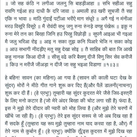
॥ जो सह कंठि न लगीआ जलनु सि बाहड़ीआहा ॥ सभि सहीआ सहु
रावणि गईआ हउ दाधी कै दरि जावा ॥ अमाली हउ खरी सुचजी तै सह
एकि न भावा ॥ माठि गुंदाईं पटीआ भरीऐ माग संधूरे ॥ अगै गई न मंनीआ
मरउ विसूरि विसूरे ॥ मै रोवंदी सभु जगु रुना रुंनड़े वणहु पंखेरू ॥ इकु न
रुना मेरे तन का बिरहा जिनि हउ पिरहु विछोड़ी ॥ सुपनै आइआ भी गइआ
मै जलु भरिआ रोइ ॥ आइ न सका तुझ कनि पिआरे भेजि न सका कोइ
॥ आउ सभागी नीदड़ीए मतु सहु देखा सोइ ॥ तै साहिब की बात जि आखै
कहु नानक किआ दीजै ॥ सीसु वढे करि बैसणु दीजै विणु सिर सेव करीजै
॥ किउ न मरीजै जीअड़ा न दीजै जा सहु भइआ विडाणा ॥१॥३॥
हे बहिन! सावन (का महिना) आ गया है (सावन की काली घटा देख के
सुंदर) मोरों ने मीठे गीत गाने शुरू कर दिए हैं(और पैलें डालनी(नाचना)
शुरू कर दी हैं। (हे प्रभु!) तुम्हारी यह सुंदर कुदरत मेरे जैसे जिव-इस्त्री
के लिए मनो कटार है (जो मेरे अंदर बिरहा की चोट लगा रही है) फंदा है,
इस ने मुझे तेरे दीदार की प्यारी को मोह लिया है (और मुझे तेरे चरणों में
खींचे जा रही है)। (हे प्रभु!) तेरे इस सुंदर सरूप से जो अब दिख रहा है
मैं सदके हूँ (तुम्हारा यह रूप मुझे तुम्हारा नाम याद करवा रहा है, और) मैं
तेरे नाम से कुर्बान हूँ। (हे प्रभु!) क्योंकि तूँ(इस कुदरत में मुझे दिख रहा