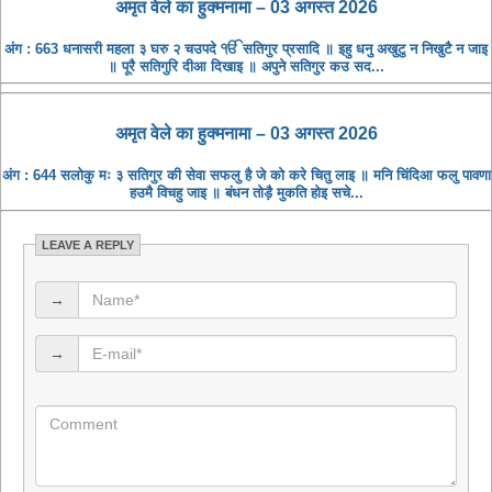
अमृत ​​वेले का हुक्मनामा – 03 अगस्त 2026
अंग : 663 धनासरी महला ३ घरु २ चउपदे ੴ सतिगुर प्रसादि ॥ इहु धनु अखुटु न निखुटै न जाइ
॥ पूरै सतिगुरि दीआ दिखाइ ॥ अपुने सतिगुर कउ सद...
अमृत ​​वेले का हुक्मनामा – 03 अगस्त 2026
अंग : 644 सलोकु मः ३ सतिगुर की सेवा सफलु है जे को करे चितु लाइ ॥ मनि चिंदिआ फलु पावणा
हउमै विचहु जाइ ॥ बंधन तोड़ै मुकति होइ सचे...
LEAVE A REPLY
→
→