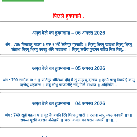
पिछले हुक्मनामे :
अमृत ​​वेले का हुक्मनामा – 06 अगस्त 2026
अंग : 796 बिलावलु महला ३ घरु १ ੴ सतिगुर प्रसादि ॥ ध्रिगु ध्रिगु खाइआ ध्रिगु ध्रिगु
सोइआ ध्रिगु ध्रिगु कापड़ु अंगि चड़ाइआ ॥ ध्रिगु सरीरु कुट्मब सहित सिउ जितु...
अमृत ​​वेले का हुक्मनामा – 05 अगस्त 2026
अंग : 790 सलोक मः १ ॥ सतिगुर भीखिआ देहि मै तूं सम्रथु दातारु ॥ हउमै गरबु निवारीऐ कामु
क्रोधु अहंकारु ॥ लबु लोभु परजालीऐ नामु मिलै आधारु ॥ अहिनिसि...
अमृत ​​वेले का हुक्मनामा – 04 अगस्त 2026
अंग : 740 सूही महला ५ ॥ गुर कै बचनि रिदै धिआनु धारी ॥ रसना जापु जपउ बनवारी ॥१॥
सफल मूरति दरसन बलिहारी ॥ चरण कमल मन प्राण अधारी ॥१॥...