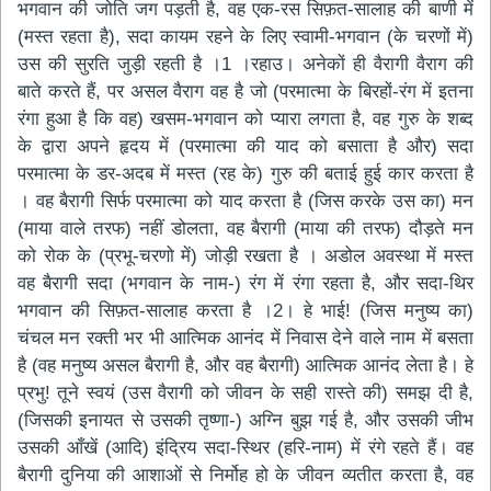
भगवान की जोति जग पड़ती है, वह एक-रस सिफ़त-सालाह की बाणी में
(मस्त रहता है), सदा कायम रहने के लिए स्वामी-भगवान (के चरणों में)
उस की सुरति जुड़ी रहती है ।1 ।रहाउ। अनेकों ही वैरागी वैराग की
बाते करते हैं, पर असल वैराग वह है जो (परमात्मा के बिरहों-रंग में इतना
रंगा हुआ है कि वह) खसम-भगवान को प्यारा लगता है, वह गुरु के शब्द
के द्वारा अपने हृदय में (परमात्मा की याद को बसाता है और) सदा
परमात्मा के डर-अदब में मस्त (रह के) गुरु की बताई हुई कार करता है
। वह बैरागी सिर्फ परमात्मा को याद करता है (जिस करके उस का) मन
(माया वाले तरफ) नहीं डोलता, वह बैरागी (माया की तरफ) दौड़ते मन
को रोक के (प्रभू-चरणो में) जोड़ी रखता है । अडोल अवस्था में मस्त
वह बैरागी सदा (भगवान के नाम-) रंग में रंगा रहता है, और सदा-थिर
भगवान की सिफ़त-सालाह करता है ।2। हे भाई! (जिस मनुष्य का)
चंचल मन रक्ती भर भी आत्मिक आनंद में निवास देने वाले नाम में बसता
है (वह मनुष्य असल बैरागी है, और वह बैरागी) आत्मिक आनंद लेता है। हे
प्रभु! तूने स्वयं (उस वैरागी को जीवन के सही रास्ते की) समझ दी है,
(जिसकी इनायत से उसकी तृष्णा-) अग्नि बुझ गई है, और उसकी जीभ
उसकी आँखें (आदि) इंद्रिय सदा-स्थिर (हरि-नाम) में रंगे रहते हैं। वह
बैरागी दुनिया की आशाओं से निर्मोह हो के जीवन व्यतीत करता है, वह