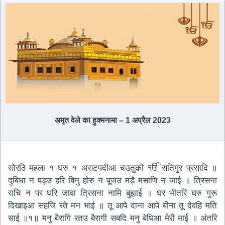
अमृत ​​वेले का हुक्मनामा – 1 अप्रैल 2023
सोरठि महला १ घरु १ असटपदीआ चउतुकी ੴ सतिगुर प्रसादि ॥
दुबिधा न पड़उ हरि बिनु होरु न पूजउ मड़ै मसाणि न जाई ॥ त्रिसना
राचि न पर घरि जावा त्रिसना नामि बुझाई ॥ घर भीतरि घरु गुरू
दिखाइआ सहजि रते मन भाई ॥ तू आपे दाना आपे बीना तू देवहि मति
साई ॥१॥ मनु बैरागि रतउ बैरागी सबदि मनु बेधिआ मेरी माई ॥ अंतरि