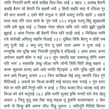
जोति निरंतरि बाणी साचे साहिब सिउ लिव लाई ॥ रहाउ ॥ असंख बैरागी
कहहि बैराग सो बैरागी जि खसमै भावै ॥ हिरदै सबदि सदा भै रचिआ गुर
की कार कमावै ॥ एको चेतै मनूआ न डोलै धावतु वरजि रहावै ॥ सहजे
माता सदा रंगि राता साचे के गुण गावै ॥२॥ मनूआ पउणु बिंदु सुखवासी
नामि वसै सुख भाई ॥ जिहबा नेत्र सोत्र सचि राते जलि बूझी तुझहि
बुझाई ॥ आस निरास रहै बैरागी निज घरि ताड़ी लाई ॥ भिखिआ नामि
रजे संतोखी अम्रितु सहजि पीआई ॥३॥ दुबिधा विचि बैरागु न होवी जब
लगु दूजी राई ॥ सभु जगु तेरा तू एको दाता अवरु न दूजा भाई ॥
मनमुखि जंत दुखि सदा निवासी गुरमुखि दे वडिआई ॥ अपर अपार अगम
अगोचर कहणै कीम न पाई ॥४॥ सुंन समाधि महा परमारथु तीनि भवण
पति नामं ॥ मसतकि लेखु जीआ जगि जोनी सिरि सिरि लेखु सहामं ॥
करम सुकरम कराए आपे आपे भगति द्रिड़ामं ॥ मनि मुखि जूठि लहै भै
मानं आपे गिआनु अगामं ॥५॥ जिन चाखिआ सेई सादु जाणनि जिउ गुंगे
मिठिआई ॥ अकथै का किआ कथीऐ भाई चालउ सदा रजाई ॥ गुरु दाता
मेले ता मति होवै निगुरे मति न काई ॥ जिउ चलाए तिउ चालह भाई होर
किआ को करे चतुराई ॥६॥ इकि भरमि भुलाए इकि भगती राते तेरा खेलु
अपारा ॥ जितु तुधु लाए तेहा फलु पाइआ तू हुकमि चलावणहारा ॥ सेवा
करी जे किछु होवै अपणा जीउ पिंडु तुमारा ॥ सतिगुरि मिलिऐ किरपा