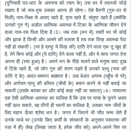
(दुनियावी घर-धाट के अपनत्व को त्याग के) उस घर में तवज्जो जोड़े
रखता है जो सच-मुच उसका अपना ही रहेगा। ऐसे बैरागी (गुरु-दर से
मिली) नाम-भिक्षा से अघाए रहते हैं, तृप्त रहते हैं, संतुष्ट रहते हैं (क्योंकि
उनको गुरु ने) अडोल आत्मिक अवस्था में टिका के आत्मिक जीवन देने
वाला नाम-रस पिला दिया है।3। जब तक (मन में) रक्ती भर भी कोई
और झाक है किसी और आसरे की तलाश है तब तक विरह अवस्था पैदा
नहीं हो सकती। (पर हे प्रभु! ये विरह की) दाति देने वाला एक तू खुद ही
है, तेरे बिना कोई और (ये दाति) देने वाला नहीं है, और ये सारा जगत तेरा
अपना ही (रचा हुआ) है। अपने मन के पीछे चलने वाले मनुष्य सदा दुख
में टिके रहते हैं, जो लोग गुरु की शरण पड़ते हैं उनको प्रभु (नाम की
दाति दे के) आदर-सम्मान बख्शता है। उस बेअंत अगम्य (पहुँच से परे)
और अगोचर प्रभु की कीमत (जीवों के) बयान करने से नहीं बताई जा
सकती (उसके बराबर का और कोई कहा नहीं जा सकता)।4। परमात्मा
एक ऐसी आत्मिक अवस्था का मालिक है कि उस पर माया के फुरने असर
नहीं डाल सकते, वह तीनों ही भवनों का मालिक है, उसका नाम जीवों के
लिए महान ऊँचा श्रेष्ठ धन है। जगत में जितने भी जीव जन्म लेते हैं
उनके माथे पर (उनके किए कर्मों के संस्कारों के अनुसार परमात्मा की
रज़ा में ही) लेख (लिखा जाता है, हरेक जीव को) अपने-अपने सिर पर