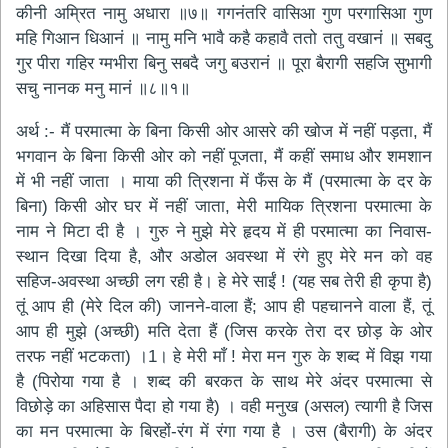
कीनी अम्रित नामु अधारा ॥७॥ गगनंतरि वासिआ गुण परगासिआ गुण
महि गिआन धिआनं ॥ नामु मनि भावै कहै कहावै ततो ततु वखानं ॥ सबदु
गुर पीरा गहिर ग्मभीरा बिनु सबदै जगु बउरानं ॥ पूरा बैरागी सहजि सुभागी
सचु नानक मनु मानं ॥८॥१॥
अर्थ :- मैं परमात्मा के बिना किसी ओर आसरे की खोज में नहीं पड़ता, मैं
भगवान के बिना किसी ओर को नहीं पूजता, मैं कहीं समाध और शमशान
में भी नहीं जाता । माया की त्रिशना में फँस के मैं (परमात्मा के दर के
बिना) किसी ओर घर में नहीं जाता, मेरी मायिक त्रिशना परमात्मा के
नाम ने मिटा दी है । गुरु ने मुझे मेरे हृदय में ही परमात्मा का निवास-
स्थान दिखा दिया है, और अडोल अवस्था में रंगे हुए मेरे मन को वह
सहिज-अवस्था अच्छी लग रही है। हे मेरे साईं ! (यह सब तेरी ही कृपा है)
तूं आप ही (मेरे दिल की) जानने-वाला हैं; आप ही पहचानने वाला हैं, तूं
आप ही मुझे (अच्छी) मति देता हैं (जिस करके तेरा दर छोड़ के ओर
तरफ नहीं भटकता) ।1। हे मेरी माँ ! मेरा मन गुरु के शब्द में विझ गया
है (पिरोया गया है । शब्द की बरकत के साथ मेरे अंदर परमात्मा से
विछोड़े का अहिसास पैदा हो गया है) । वही मनुख (असल) त्यागी है जिस
का मन परमात्मा के बिरहों-रंग में रंगा गया है । उस (बैरागी) के अंदर