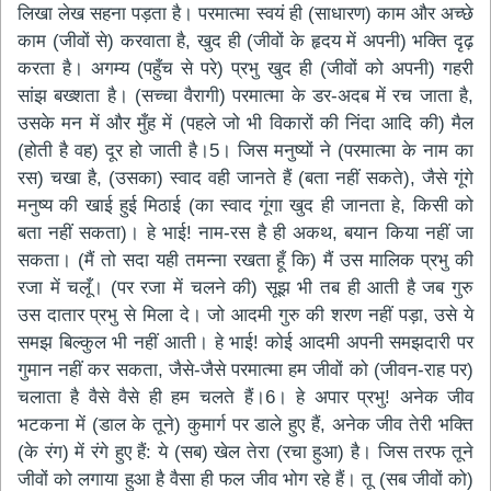
लिखा लेख सहना पड़ता है। परमात्मा स्वयं ही (साधारण) काम और अच्छे
काम (जीवों से) करवाता है, खुद ही (जीवों के हृदय में अपनी) भक्ति दृढ़
करता है। अगम्य (पहुँच से परे) प्रभु खुद ही (जीवों को अपनी) गहरी
सांझ बख्शता है। (सच्चा वैरागी) परमात्मा के डर-अदब में रच जाता है,
उसके मन में और मुँह में (पहले जो भी विकारों की निंदा आदि की) मैल
(होती है वह) दूर हो जाती है।5। जिस मनुष्यों ने (परमात्मा के नाम का
रस) चखा है, (उसका) स्वाद वही जानते हैं (बता नहीं सकते), जैसे गूंगे
मनुष्य की खाई हुई मिठाई (का स्वाद गूंगा खुद ही जानता हे, किसी को
बता नहीं सकता)। हे भाई! नाम-रस है ही अकथ, बयान किया नहीं जा
सकता। (मैं तो सदा यही तमन्ना रखता हूँ कि) मैं उस मालिक प्रभु की
रजा में चलूँ। (पर रजा में चलने की) सूझ भी तब ही आती है जब गुरु
उस दातार प्रभु से मिला दे। जो आदमी गुरु की शरण नहीं पड़ा, उसे ये
समझ बिल्कुल भी नहीं आती। हे भाई! कोई आदमी अपनी समझदारी पर
गुमान नहीं कर सकता, जैसे-जैसे परमात्मा हम जीवों को (जीवन-राह पर)
चलाता है वैसे वैसे ही हम चलते हैं।6। हे अपार प्रभु! अनेक जीव
भटकना में (डाल के तूने) कुमार्ग पर डाले हुए हैं, अनेक जीव तेरी भक्ति
(के रंग) में रंगे हुए हैं: ये (सब) खेल तेरा (रचा हुआ) है। जिस तरफ तूने
जीवों को लगाया हुआ है वैसा ही फल जीव भोग रहे हैं। तू (सब जीवों को)