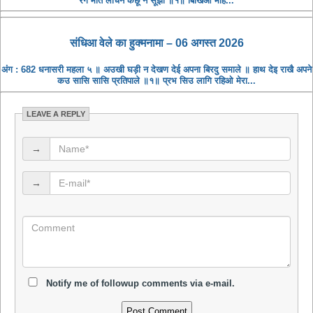
रंग माते लोचन कछू न सूझी ॥१॥ बिखिआ महि...
संधिआ ​​वेले का हुक्मनामा – 06 अगस्त 2026
अंग : 682 धनासरी महला ५ ॥ अउखी घड़ी न देखण देई अपना बिरदु समाले ॥ हाथ देइ राखै अपने
कउ सासि सासि प्रतिपाले ॥१॥ प्रभ सिउ लागि रहिओ मेरा...
LEAVE A REPLY
→
→
Notify me of followup comments via e-mail.