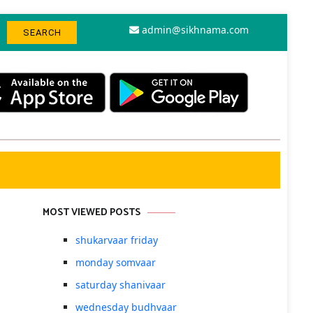
admin@sikhnama.com
MOST VIEWED POSTS
shukarvaar friday
monday somvaar
saturday shanivaar
wednesday budhvaar