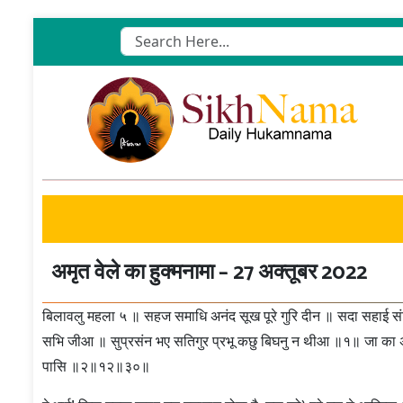
Skip
to
content
अमृत ​​वेले का हुक्मनामा – 27 अक्तूबर 2022
बिलावलु महला ५ ॥ सहज समाधि अनंद सूख पूरे गुरि दीन ॥ सदा सहाई संग
सभि जीआ ॥ सुप्रसंन भए सतिगुर प्रभू कछु बिघनु न थीआ ॥१॥ जा का
पासि ॥२॥१२॥३०॥