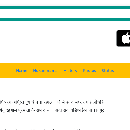
Home
Hukamnama
History
Photos
Status
ि प्रभ अम्रित गुण चीन ॥ रहाउ ॥ जै जै कारु जगत्र महि लोचहि
 अंगु दइआल प्रभ ता के सभ दास ॥ सदा सदा वडिआईआ नानक गुर