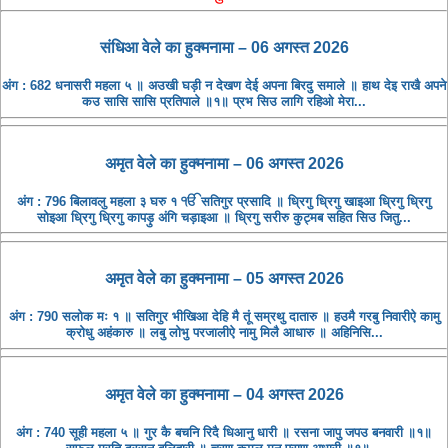
संधिआ ​​वेले का हुक्मनामा – 06 अगस्त 2026
अंग : 682 धनासरी महला ५ ॥ अउखी घड़ी न देखण देई अपना बिरदु समाले ॥ हाथ देइ राखै अपने
कउ सासि सासि प्रतिपाले ॥१॥ प्रभ सिउ लागि रहिओ मेरा...
अमृत ​​वेले का हुक्मनामा – 06 अगस्त 2026
अंग : 796 बिलावलु महला ३ घरु १ ੴ सतिगुर प्रसादि ॥ ध्रिगु ध्रिगु खाइआ ध्रिगु ध्रिगु
सोइआ ध्रिगु ध्रिगु कापड़ु अंगि चड़ाइआ ॥ ध्रिगु सरीरु कुट्मब सहित सिउ जितु...
अमृत ​​वेले का हुक्मनामा – 05 अगस्त 2026
अंग : 790 सलोक मः १ ॥ सतिगुर भीखिआ देहि मै तूं सम्रथु दातारु ॥ हउमै गरबु निवारीऐ कामु
क्रोधु अहंकारु ॥ लबु लोभु परजालीऐ नामु मिलै आधारु ॥ अहिनिसि...
अमृत ​​वेले का हुक्मनामा – 04 अगस्त 2026
अंग : 740 सूही महला ५ ॥ गुर कै बचनि रिदै धिआनु धारी ॥ रसना जापु जपउ बनवारी ॥१॥