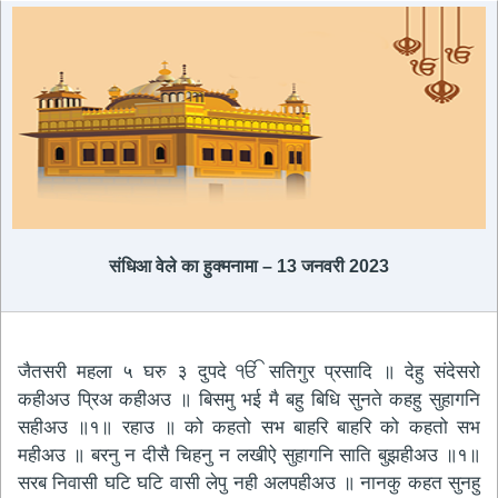
संधिआ वेले का हुक्मनामा – 13 जनवरी 2023
जैतसरी महला ५ घरु ३ दुपदे ੴ सतिगुर प्रसादि ॥ देहु संदेसरो
कहीअउ प्रिअ कहीअउ ॥ बिसमु भई मै बहु बिधि सुनते कहहु सुहागनि
सहीअउ ॥१॥ रहाउ ॥ को कहतो सभ बाहरि बाहरि को कहतो सभ
महीअउ ॥ बरनु न दीसै चिहनु न लखीऐ सुहागनि साति बुझहीअउ ॥१॥
सरब निवासी घटि घटि वासी लेपु नही अलपहीअउ ॥ नानकु कहत सुनहु