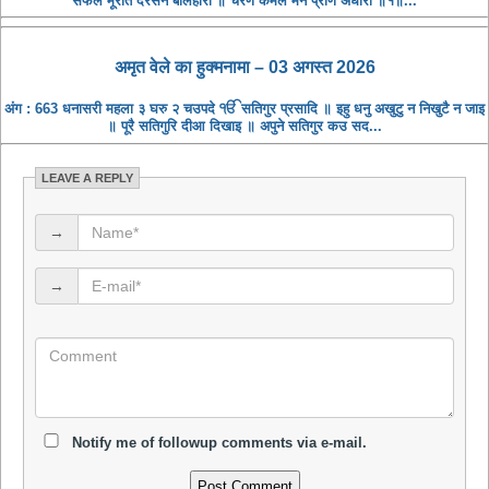
सफल मूरति दरसन बलिहारी ॥ चरण कमल मन प्राण अधारी ॥१॥...
अमृत ​​वेले का हुक्मनामा – 03 अगस्त 2026
अंग : 663 धनासरी महला ३ घरु २ चउपदे ੴ सतिगुर प्रसादि ॥ इहु धनु अखुटु न निखुटै न जाइ
॥ पूरै सतिगुरि दीआ दिखाइ ॥ अपुने सतिगुर कउ सद...
LEAVE A REPLY
→
→
Notify me of followup comments via e-mail.