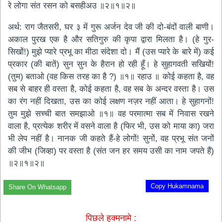
रे लोगा संत रसन को बसहीअउ ॥२॥१॥२॥
अर्थ: राग जैतसरी, घर ३ में गुरू अर्जन देव जी की दो-बंदों वाली बाणी।
अकाल पुरख एक है और सतिगुरु की कृपा द्वारा मिलता है। (हे गुर-
सिखों!) मुझे प्यारे प्रभू का मीठा संदेशा दो। मैं (उस प्यारे के बारे में) कई
प्रकार (की बातें) सुन सुन के हैरान हो रही हूँ। हे सुहागवती सखियों!
(तुम) बताओ (वह किस तरह का है ?) ॥१॥ रहाउ ॥ कोई कहता है, वह
सब से बाहर ही वस्ता है, कोई कहता है, वह सब के अन्दर वस्ता है। उस
का रंग नहीं दिखता, उस का कोई लक्षण नज़र नहीं आता। हे सुहागनों!
तुम मुझे सच्ची बात समझाओ ॥१॥ वह परमात्मा सब में निवास रखने
वाला है, प्रत्येक शरीर में वसने वाला है (फिर भी, उस को माया का) जरा
भी लेप नहीं है। नानक जी कहते हैं-हे लोगों! सुनों, वह प्रभू संत जनों
की जीभ (जिव्हा) पर वस्ता है (संत जन हर समय उसी का नाम जपते हैं)
॥२॥१॥२॥
Copy Hukamnama
Share On Whatsapp
पिछले हुक्मनामे :