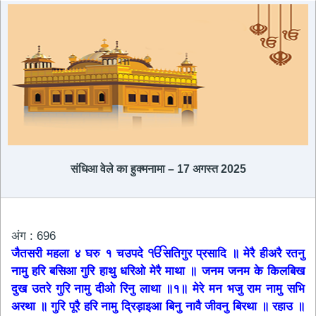
संधिआ ​​वेले का हुक्मनामा – 17 अगस्त 2025
अंग : 696
जैतसरी महला ४ घरु १ चउपदे ੴसतिगुर प्रसादि ॥ मेरै हीअरै रतनु
नामु हरि बसिआ गुरि हाथु धरिओ मेरै माथा ॥ जनम जनम के किलबिख
दुख उतरे गुरि नामु दीओ रिनु लाथा ॥१॥ मेरे मन भजु राम नामु सभि
अरथा ॥ गुरि पूरै हरि नामु दि्रड़ाइआ बिनु नावै जीवनु बिरथा ॥ रहाउ ॥