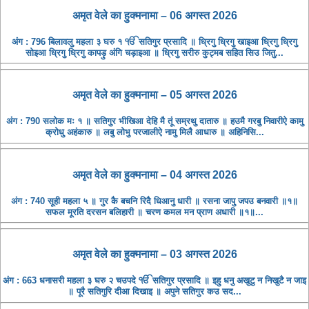
अमृत ​​वेले का हुक्मनामा – 06 अगस्त 2026
अंग : 796 बिलावलु महला ३ घरु १ ੴ सतिगुर प्रसादि ॥ ध्रिगु ध्रिगु खाइआ ध्रिगु ध्रिगु
सोइआ ध्रिगु ध्रिगु कापड़ु अंगि चड़ाइआ ॥ ध्रिगु सरीरु कुट्मब सहित सिउ जितु...
अमृत ​​वेले का हुक्मनामा – 05 अगस्त 2026
अंग : 790 सलोक मः १ ॥ सतिगुर भीखिआ देहि मै तूं सम्रथु दातारु ॥ हउमै गरबु निवारीऐ कामु
क्रोधु अहंकारु ॥ लबु लोभु परजालीऐ नामु मिलै आधारु ॥ अहिनिसि...
अमृत ​​वेले का हुक्मनामा – 04 अगस्त 2026
अंग : 740 सूही महला ५ ॥ गुर कै बचनि रिदै धिआनु धारी ॥ रसना जापु जपउ बनवारी ॥१॥
सफल मूरति दरसन बलिहारी ॥ चरण कमल मन प्राण अधारी ॥१॥...
अमृत ​​वेले का हुक्मनामा – 03 अगस्त 2026
अंग : 663 धनासरी महला ३ घरु २ चउपदे ੴ सतिगुर प्रसादि ॥ इहु धनु अखुटु न निखुटै न जाइ
॥ पूरै सतिगुरि दीआ दिखाइ ॥ अपुने सतिगुर कउ सद...