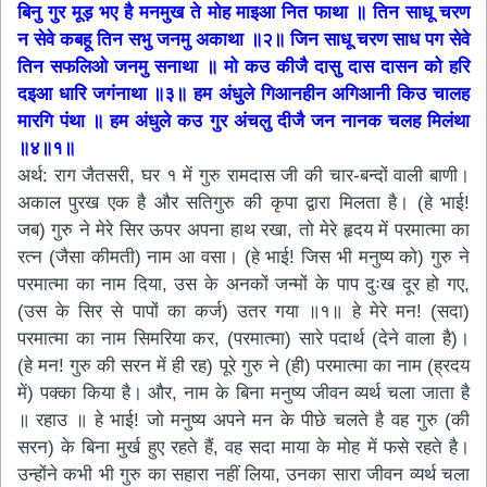
बिनु गुर मूड़ भए है मनमुख ते मोह माइआ नित फाथा ॥ तिन साधू चरण
न सेवे कबहू तिन सभु जनमु अकाथा ॥२॥ जिन साधू चरण साध पग सेवे
तिन सफलिओ जनमु सनाथा ॥ मो कउ कीजै दासु दास दासन को हरि
दइआ धारि जगंनाथा ॥३॥ हम अंधुले गिआनहीन अगिआनी किउ चालह
मारगि पंथा ॥ हम अंधुले कउ गुर अंचलु दीजै जन नानक चलह मिलंथा
॥४॥१॥
अर्थ: राग जैतसरी, घर १ में गुरु रामदास जी की चार-बन्दों वाली बाणी।
अकाल पुरख एक है और सतिगुरु की कृपा द्वारा मिलता है। (हे भाई!
जब) गुरु ने मेरे सिर ऊपर अपना हाथ रखा, तो मेरे हृदय में परमात्मा का
रत्न (जैसा कीमती) नाम आ वसा। (हे भाई! जिस भी मनुष्य को) गुरु ने
परमात्मा का नाम दिया, उस के अनकों जन्मों के पाप दुःख दूर हो गए,
(उस के सिर से पापों का कर्ज) उतर गया ॥१॥ हे मेरे मन! (सदा)
परमात्मा का नाम सिमरिया कर, (परमात्मा) सारे पदार्थ (देने वाला है)।
(हे मन! गुरु की सरन में ही रह) पूरे गुरु ने (ही) परमात्मा का नाम (ह्रदय
में) पक्का किया है। और, नाम के बिना मनुष्य जीवन व्यर्थ चला जाता है
॥ रहाउ ॥ हे भाई! जो मनुष्य अपने मन के पीछे चलते है वह गुरु (की
सरन) के बिना मुर्ख हुए रहते हैं, वह सदा माया के मोह में फसे रहते है।
उन्होंने कभी भी गुरु का सहारा नहीं लिया, उनका सारा जीवन व्यर्थ चला