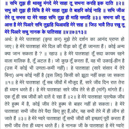
॥ सभि तुझ ही थावहु मंगदे मेरे साहा तू सभना करहि इक दाति ॥२॥
सभु को तुझ ही विचि है मेरे साहा तुझ ते बाहरि कोई नाहि ॥ सभि जीअ
तेरे तू सभस दा मेरे साहा सभि तुझ ही माहि समाहि ॥३॥ सभना की तू
आस है मेरे पिआरे सभि तुझहि धिआवहि मेरे साह ॥ जिउ भावै तिउ रखु तू
मेरे पिआरे सचु नानक के पातिसाह ॥४॥७॥१३॥
अर्थ: हे मेरे पातशाह! (कृपा कर) मुझे तेरे दर्शन का आनंद प्राप्त हो
जाए। हे मेरे पातशाह! मेरे दिल की पीड़ा को तूँ ही जानता हैं। कोई अन्य
क्या जान सकता है ? ॥ रहाउ ॥ हे मेरे पातशाह! तूँ सदा कायम रहने
वाला मालिक है, तूँ अटल है। जो कुछ तूँ करता हैं, वह भी उकाई-हीन है
(उस में कोई भी उणता-कमी नहीं)। हे पातशाह! (सारे संसार में तेरे
बिना) अन्य कोई नहीं है (इस लिए) किसी को झूठा नहीं कहा जा सकता
॥१॥ हे मेरे पातशाह! तूँ सब जीवों में मौजूद हैं, सारे जीव दिन रात तेरा
ही ध्यान धरते हैं। हे मेरे पातशाह! सारे जीव तेरे से ही (मांगें) मांगते हैं।
एक तूँ ही सब जीवों को दातें दे रहा हैं ॥२॥ हे मेरे पातशाह! प्रत्येक जीव
तेरे हुक्म में है, कोई जीव तेरे हुक्म से बाहर नहीं हो सकता। हे मेरे
पातशाह! सभी जीव तेरे पैदा किए हुए हैं,और, यह सभी तेरे में ही लीन हो
जाते हैं ॥३॥ हे मेरे प्यारे पातशाह! तूँ सभी जीवों की इच्छाएं पूरी करता हैं
सभी जीव तेरा ही ध्यान धरते हैं। हे नानक जी के पातशाह! हे मेरे प्यारे!