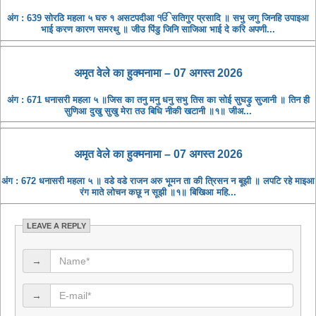
अंग : 639 सोरठि महला ५ घरु १ असटपदीआ ੴ सतिगुर प्रसादि ॥ सभु जगु जिनहि उपाइआ
भाई करण कारण समरथु ॥ जीउ पिंडु जिनि साजिआ भाई दे करि अपणी...
अमृत ​​वेले का हुक्मनामा – 07 अगस्त 2026
अंग : 671 धनासरी महला ५ ॥जिस का तनु मनु धनु सभु तिस का सोई सुघड़ु सुजानी ॥ तिन ही
सुणिआ दुखु सुखु मेरा तउ बिधि नीकी खटानी ॥१॥ जीअ...
अमृत ​​वेले का हुक्मनामा – 07 अगस्त 2026
अंग : 672 धनासरी महला ५ ॥ वडे वडे राजन अरु भूमन ता की त्रिसन न बूझी ॥ लपटि रहे माइआ
रंग माते लोचन कछू न सूझी ॥१॥ बिखिआ महि...
LEAVE A REPLY
→
→