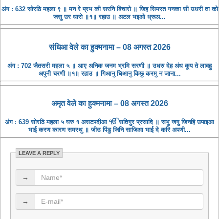
अंग : 632 सोरठि महला ९ ॥ मन रे प्रभ की सरनि बिचारो ॥ जिह सिमरत गनका सी उधरी ता को
जसु उर धारो ॥१॥ रहाउ ॥ अटल भइओ ध्रूअ...
संधिआ ​​वेले का हुक्मनामा – 08 अगस्त 2026
अंग : 702 जैतसरी महला ५ ॥ आए अनिक जनम भ्रमि सरणी ॥ उधरु देह अंध कूप ते लावहु
अपुनी चरणी ॥१॥ रहाउ ॥ गिआनु धिआनु किछु करमु न जाना...
अमृत ​​वेले का हुक्मनामा – 08 अगस्त 2026
अंग : 639 सोरठि महला ५ घरु १ असटपदीआ ੴ सतिगुर प्रसादि ॥ सभु जगु जिनहि उपाइआ
भाई करण कारण समरथु ॥ जीउ पिंडु जिनि साजिआ भाई दे करि अपणी...
LEAVE A REPLY
→
→