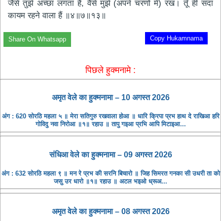
जैसे तुझे अच्छा लगता है, वैसे मुझे (अपने चरणों में) रख। तूँ ही सदा
कायम रहने वाला हैं ॥४॥७॥१३॥
Copy Hukamnama
Share On Whatsapp
पिछले हुक्मनामे :
अमृत ​​वेले का हुक्मनामा – 10 अगस्त 2026
अंग : 620 सोरठि महला ५ ॥ मेरा सतिगुरु रखवाला होआ ॥ धारि क्रिपा प्रभ हाथ दे राखिआ हरि
गोविदु नवा निरोआ ॥१॥ रहाउ ॥ तापु गइआ प्रभि आपि मिटाइआ...
संधिआ ​​वेले का हुक्मनामा – 09 अगस्त 2026
अंग : 632 सोरठि महला ९ ॥ मन रे प्रभ की सरनि बिचारो ॥ जिह सिमरत गनका सी उधरी ता को
जसु उर धारो ॥१॥ रहाउ ॥ अटल भइओ ध्रूअ...
अमृत ​​वेले का हुक्मनामा – 08 अगस्त 2026