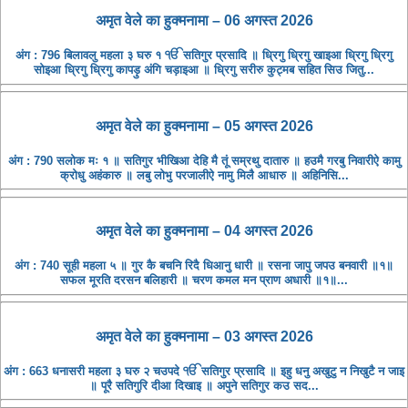
अमृत ​​वेले का हुक्मनामा – 06 अगस्त 2026
अंग : 796 बिलावलु महला ३ घरु १ ੴ सतिगुर प्रसादि ॥ ध्रिगु ध्रिगु खाइआ ध्रिगु ध्रिगु
सोइआ ध्रिगु ध्रिगु कापड़ु अंगि चड़ाइआ ॥ ध्रिगु सरीरु कुट्मब सहित सिउ जितु...
अमृत ​​वेले का हुक्मनामा – 05 अगस्त 2026
अंग : 790 सलोक मः १ ॥ सतिगुर भीखिआ देहि मै तूं सम्रथु दातारु ॥ हउमै गरबु निवारीऐ कामु
क्रोधु अहंकारु ॥ लबु लोभु परजालीऐ नामु मिलै आधारु ॥ अहिनिसि...
अमृत ​​वेले का हुक्मनामा – 04 अगस्त 2026
अंग : 740 सूही महला ५ ॥ गुर कै बचनि रिदै धिआनु धारी ॥ रसना जापु जपउ बनवारी ॥१॥
सफल मूरति दरसन बलिहारी ॥ चरण कमल मन प्राण अधारी ॥१॥...
अमृत ​​वेले का हुक्मनामा – 03 अगस्त 2026
अंग : 663 धनासरी महला ३ घरु २ चउपदे ੴ सतिगुर प्रसादि ॥ इहु धनु अखुटु न निखुटै न जाइ
॥ पूरै सतिगुरि दीआ दिखाइ ॥ अपुने सतिगुर कउ सद...