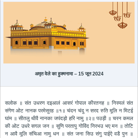
अमृत ​​वेले का हुक्मनामा – 15 जून 2024
सलोक ॥ संत उधरण दइआलं आसरं गोपाल कीरतनह ॥ निरमलं संत
संगेण ओट नानक परमेसुरह ॥१॥ चंदन चंदु न सरद रुति मूलि न मिटई
घांम ॥ सीतलु थीवै नानका जपंदड़ो हरि नामु ॥२॥ पउड़ी ॥ चरन कमल
की ओट उधरे सगल जन ॥ सुणि परतापु गोविंद निरभउ भए मन ॥ तोटि
न आवै मूलि संचिआ नामु धन ॥ संत जना सिउ संगु पाईऐ वडै पुन ॥