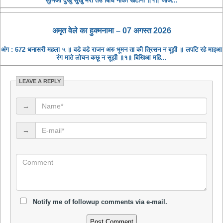
सुणिआ दुखु सुखु मेरा तउ बिधि नीकी खटानी ॥१॥ जीअ...
अमृत ​​वेले का हुक्मनामा – 07 अगस्त 2026
अंग : 672 धनासरी महला ५ ॥ वडे वडे राजन अरु भूमन ता की त्रिसन न बूझी ॥ लपटि रहे माइआ
रंग माते लोचन कछू न सूझी ॥१॥ बिखिआ महि...
LEAVE A REPLY
→
→
Notify me of followup comments via e-mail.