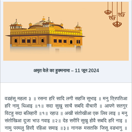
अमृत ​​वेले का हुक्मनामा – 11 जून 2024
वडहंसु महला ३ ॥ रसना हरि सादि लगी सहजि सुभाइ ॥ मनु त्रिपतिआ
हरि नामु धिआइ ॥१॥ सदा सुखु साचै सबदि वीचारी ॥ आपणे सतगुर
विटहु सदा बलिहारी ॥१॥ रहाउ ॥ अखी संतोखीआ एक लिव लाइ ॥ मनु
संतोखिआ दूजा भाउ गवाइ ॥२॥ देह सरीरि सुखु होवै सबदि हरि नाइ ॥
नामु परमलु हिरदै रहिआ समाइ ॥३॥ नानक मसतकि जिसु वडभागु ॥