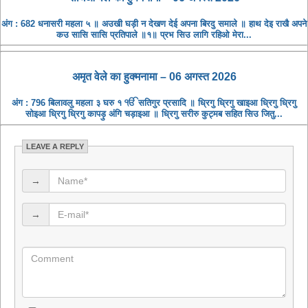
अंग : 682 धनासरी महला ५ ॥ अउखी घड़ी न देखण देई अपना बिरदु समाले ॥ हाथ देइ राखै अपने
कउ सासि सासि प्रतिपाले ॥१॥ प्रभ सिउ लागि रहिओ मेरा...
अमृत ​​वेले का हुक्मनामा – 06 अगस्त 2026
अंग : 796 बिलावलु महला ३ घरु १ ੴ सतिगुर प्रसादि ॥ ध्रिगु ध्रिगु खाइआ ध्रिगु ध्रिगु
सोइआ ध्रिगु ध्रिगु कापड़ु अंगि चड़ाइआ ॥ ध्रिगु सरीरु कुट्मब सहित सिउ जितु...
LEAVE A REPLY
→
→